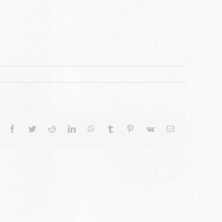
Facebook
Twitter
Reddit
LinkedIn
WhatsApp
Tumblr
Pinterest
Vk
電
子
メ
ー
ル