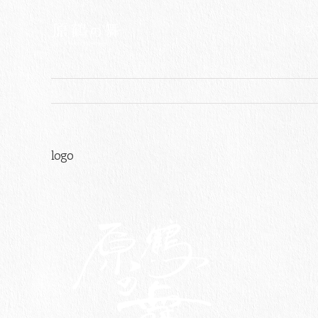
Skip
to
トップ
content
logo