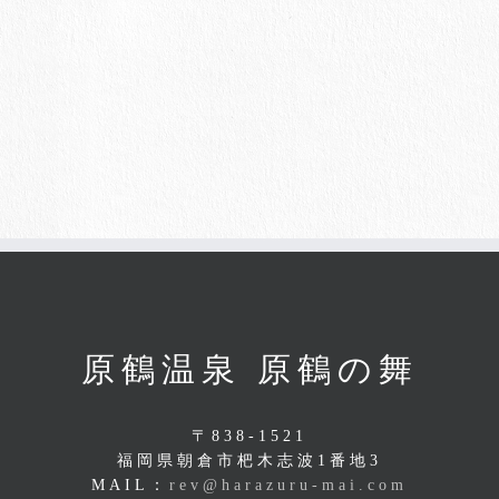
原鶴温泉 原鶴の舞
〒838-1521
福岡県朝倉市杷木志波1番地3
MAIL：
rev@harazuru-mai.com