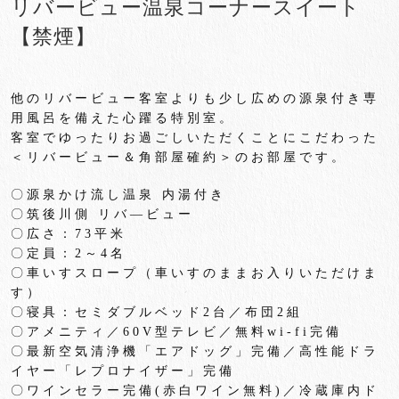
リバービュー温泉コーナースイート
【禁煙】
他のリバービュー客室よりも少し広めの源泉付き専
用風呂を備えた
心躍る特別室。
客室でゆったりお過ごしいただくことにこだわった
＜
リバービュー＆角部屋確約＞のお部屋です。
〇源泉かけ流し温泉 内湯付き
〇筑後川側 リバ―ビュー
〇広さ：
73
平米
〇定員：
2
～
4
名
〇車いすスロープ（車いすのままお入りいただけま
す）
〇寝具：セミダブルベッド
2
台／布団
2
組
〇アメニティ／
60V
型テレビ／無料
wi-fi
完備
〇最新空気清浄機「エアドッグ」完備／高性能ドラ
イヤー「
レプロナイザー」完備
〇ワインセラー完備
(
赤白ワイン無料
)
／冷蔵庫内ド