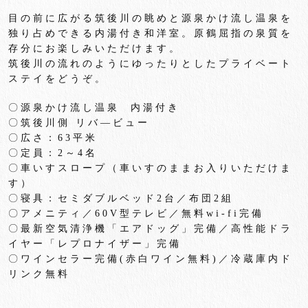
目の前に広がる筑後川の眺めと源泉かけ流し温泉を
独り占めできる内湯付き和洋室。原鶴屈指の泉質を
存分にお楽しみいただけます。
筑後川の流れのようにゆったりとしたプライベート
ステイをどうぞ。
〇源泉かけ流し温泉 内湯付き
〇筑後川側 リバ―ビュー
〇広さ：63平米
〇定員：2～4名
〇車いすスロープ（車いすのままお入りいただけま
す）
〇寝具：セミダブルベッド2台／布団2組
〇アメニティ／60V型テレビ／無料wi-fi完備
〇最新空気清浄機「エアドッグ」完備／高性能ドラ
イヤー「
レプロナイザー」完備
〇ワインセラー完備
(
赤白ワイン無料
)
／冷蔵庫内ド
リンク無料