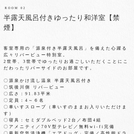
ROOM 02
半露天風呂付きゆったり和洋室【禁
煙】
客室専用の「源泉付き半露天風呂」
を備えた心躍る
広々リバービュー特別室。
2
世帯、
3
世帯でゆったりお過ごしいただくことにこ
だわったリバ
ーサイドのお部屋です。
〇源泉かけ流し温泉 半露天風呂付き
〇筑後川側 リバ―ビュー
〇広さ：
91.83
平米
〇定員：
4
～６名
〇車いすスロープ（車いすのままお入りいただけま
す）
〇寝具：セミダブルベッド
2
台／布団
4
組
〇アメニティ／
70V
型テレビ／無料
wi-fi
完備
〇最新空気清浄機「エアドッグ」完備／高性能ドラ