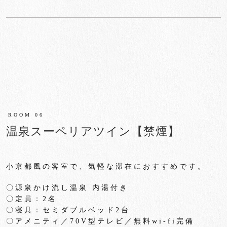
ROOM 06
温泉スーペリアツイン【禁煙】
小京都風の客室で、気軽な滞在におすすめです。
〇源泉かけ流し温泉 内湯付き
〇定員：
2
名
〇寝具：セミダブルベッド
2
台
〇アメニティ／
70V
型テレビ／無料
wi-fi
完備