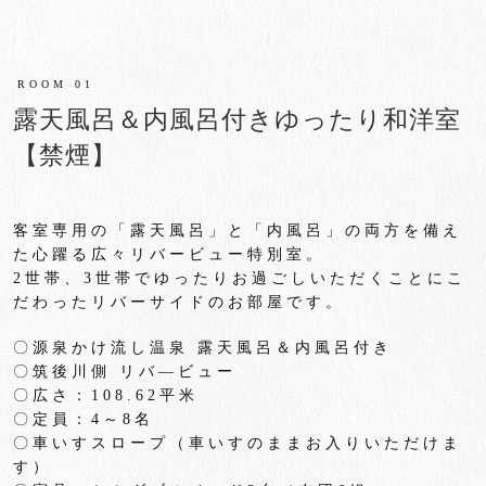
ROOM 01
露天風呂＆内風呂付きゆったり和洋室
【禁煙】
客室専用の「露天風呂」と「内風呂」
の両方を備え
た心躍る広々リバービュー特別室。
2
世帯、
3
世帯でゆったりお過ごしいただくことにこ
だわったリバ
ーサイドのお部屋です。
〇源泉かけ流し温泉 露天風呂＆内風呂付き
〇筑後川側 リバ―ビュー
〇広さ：
108.62
平米
〇定員：
4
～
8
名
〇車いすスロープ（車いすのままお入りいただけま
す）