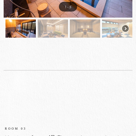
1
- 5
ROOM 03