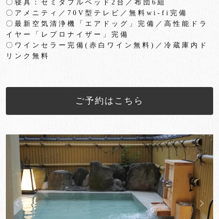
〇寝具：セミダブルベッド
2
台／布団
6
組
〇アメニティ／
70V
型テレビ／無料
wi-fi
完備
〇最新空気清浄機「エアドッグ」完備／高性能ドラ
イヤー「
レプロナイザー」完備
〇ワインセラー完備
(
赤白ワイン無料
)
／冷蔵庫内ド
リンク無料
ご予約はこちら