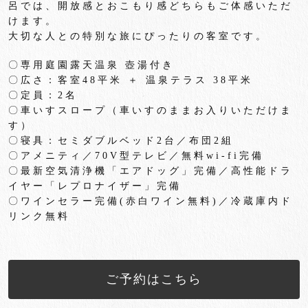
呂では、開放感とおこもり感どちらもご体感いただ
けます。
大切な人との特別な旅にぴったりの客室です。
〇専用庭園露天温泉 壺湯付き
〇広さ：客室48平米 ＋ 温泉テラス 38平米
〇定員：2名
〇車いすスロープ（車いすのままお入りいただけま
す）
〇寝具：セミダブルベッド2台／布団2組
〇アメニティ／70V型テレビ／無料wi-fi完備
〇最新空気清浄機「エアドッグ」完備／高性能ドラ
イヤー「
レプロナイザー」完備
〇ワインセラー完備
(
赤白ワイン無料
)
／冷蔵庫内ド
リンク無料
ご予約はこちら