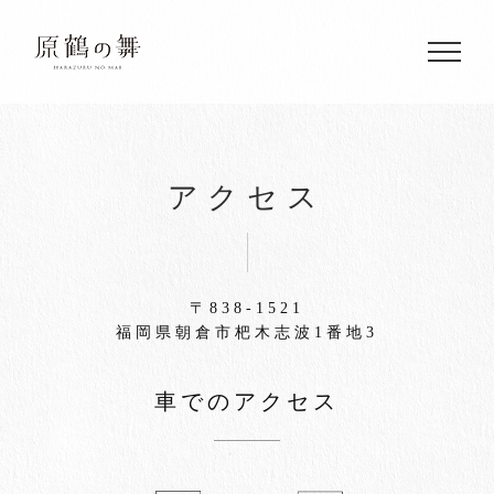
Skip
to
content
アクセス
〒838-1521
福岡県朝倉市杷木志波1番地3
車でのアクセス