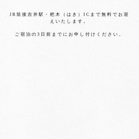
JR
筑後吉井駅・杷木（はき）
IC
まで無料でお迎
えいたします
。
ご宿泊の
3
日前までにお申し付けください。