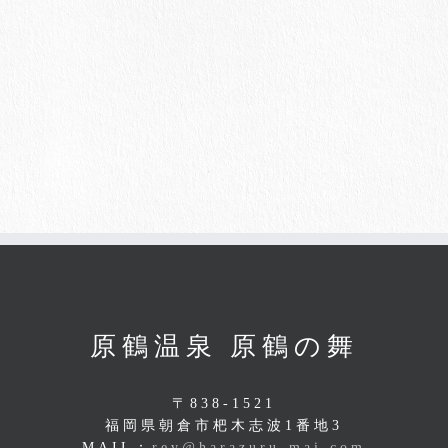
原鶴温泉 原鶴の舞
〒838-1521
福岡県朝倉市杷木志波1番地3
MAIL：
rev@harazuru-mai.com