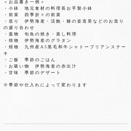
＜お品書き一例＞
・小鉢 地元食材の料理長お手製小鉢
・前菜 四季折々の前菜
・造り 伊勢海老・活鮑・鯵の姿造里などのお造り
の盛り合わせ
・蓋物 旬魚の焼き・蒸し料理
・焼物 伊勢海老のグラタン
・焼物 九州産
A5
黒毛和牛シャトーブリアンステー
キ
・ご飯 季節のごはん
・お吸い物 伊勢海老の赤出汁
・甘味 季節のデザート
※季節や仕入れによって変わります