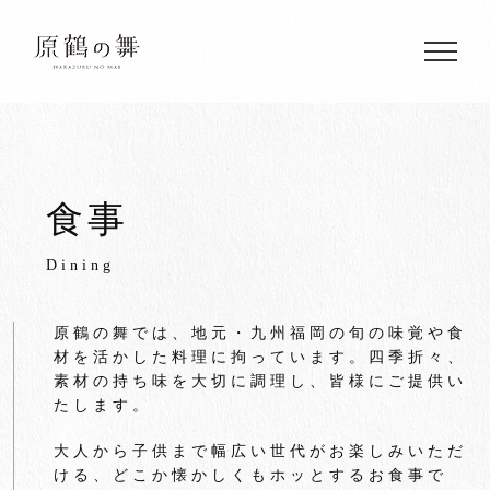
Skip
to
content
食事
Dining
原鶴の舞
では、地元・九州福岡の
旬の味覚や食
材を活かした料理に拘っています。四季折々、
素材の持ち味を大切に調理し、皆様にご提供い
たします。
大人から子供まで幅広い世代がお楽しみいただ
ける、どこか懐かしくもホッとするお食事で