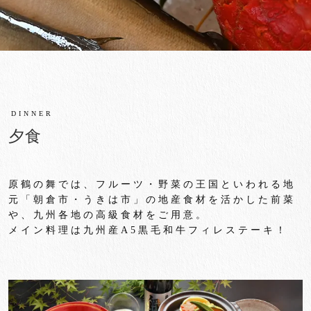
DINNER
夕食
原鶴の舞では、フルーツ・野菜の王国といわれる地
元「朝倉市・
うきは市」の地産食材を活かした前菜
や、
九州各地の高級食材をご用意。
メイン料理は九州産
A5
黒毛和牛フィレステーキ！