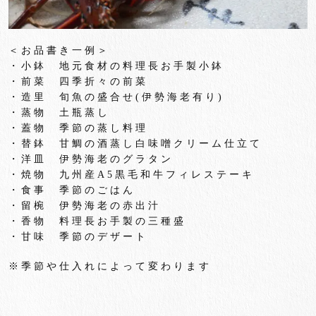
＜お品書き一例＞
・小鉢 地元食材の料理長お手製小鉢
・前菜 四季折々の前菜
・造里 旬魚の盛合せ(伊勢海老有り)
・蒸物 土瓶蒸し
・蓋物 季節の蒸し料理
・替鉢 甘鯛の酒蒸し白味噌クリーム仕立て
・洋皿 伊勢海老のグラタン
・焼物 九州産
A5
黒毛和牛フィレステーキ
・食事 季節のごはん
・留椀 伊勢海老の赤出汁
・香物 料理長お手製の三種盛
・甘味 季節のデザート
※季節や仕入れによって変わります