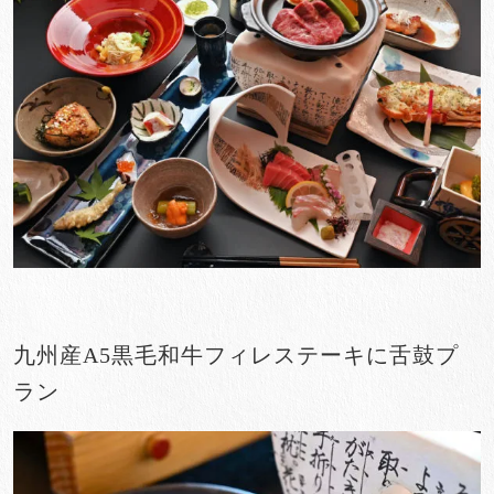
九州産
A5
黒毛和牛フィレステーキに舌鼓プ
ラン