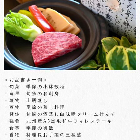
＜お品書き一例＞
・旬菜 季節の小鉢数種
・造里 旬魚のお刺身
・蒸物 土瓶蒸し
・蓋物 季節の蒸し料理
・替鉢 甘鯛の酒蒸し白味噌クリーム仕立て
・強肴 九州産
A5
黒毛和牛フィレステーキ
・食事 季節の御飯
・香物 料理長お手製の三種盛