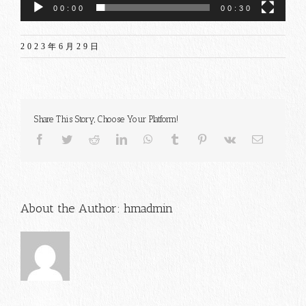
00:00
00:30
2023年6月29日
Share This Story, Choose Your Platform!
Facebook
Twitter
Reddit
LinkedIn
WhatsApp
Tumblr
Pinterest
Vk
電
子
メ
ー
ル
About the Author:
hmadmin