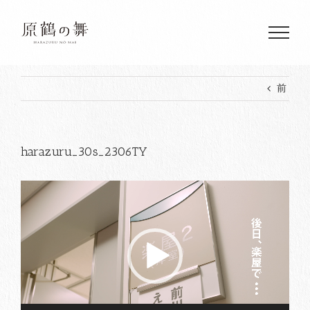
Skip
to
content
前
harazuru_30s_2306TY
動
画
プ
レ
ー
ヤ
ー