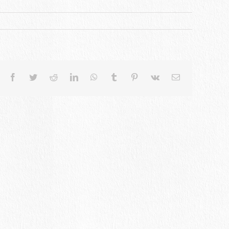
Facebook
Twitter
Reddit
LinkedIn
WhatsApp
Tumblr
Pinterest
Vk
電
子
メ
ー
ル