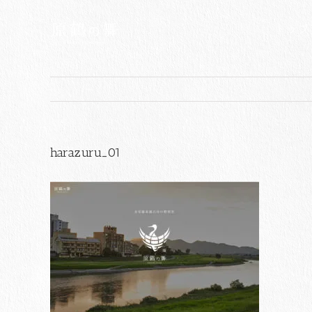
Skip
to
トップ
content
harazuru_01