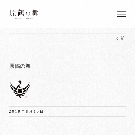
Skip
to
content
前
原鶴の舞
2019年8月15日