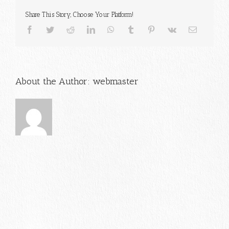
Share This Story, Choose Your Platform!
Facebook
Twitter
Reddit
LinkedIn
WhatsApp
Tumblr
Pinterest
Vk
電
子
メ
ー
ル
About the Author:
webmaster