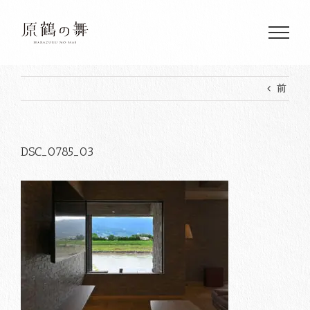
Skip
to
content
前
DSC_0785_03