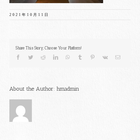
2021年10月11日
Share This Story, Choose Your Platform!
Facebook
Twitter
Reddit
LinkedIn
WhatsApp
Tumblr
Pinterest
Vk
電
子
メ
ー
ル
About the Author:
hmadmin