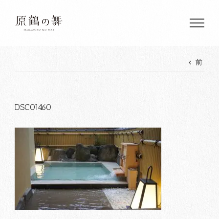
Skip
to
content
前
DSC01460