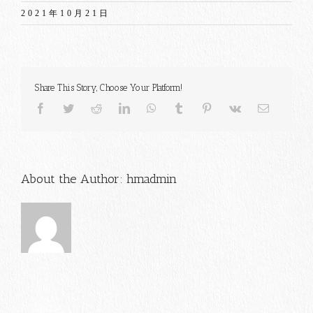
2021年10月21日
Share This Story, Choose Your Platform!
Facebook
Twitter
Reddit
LinkedIn
WhatsApp
Tumblr
Pinterest
Vk
電
子
メ
ー
ル
About the Author:
hmadmin