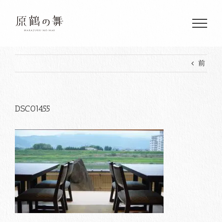
Skip
to
content
前
DSC01455