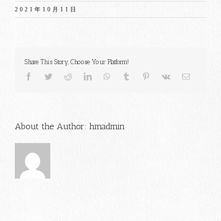
2021年10月11日
Share This Story, Choose Your Platform!
Facebook
Twitter
Reddit
LinkedIn
WhatsApp
Tumblr
Pinterest
Vk
電
子
メ
ー
ル
About the Author:
hmadmin