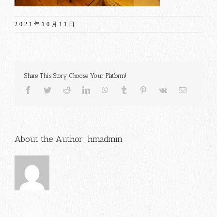
2021年10月11日
Share This Story, Choose Your Platform!
Facebook
Twitter
Reddit
LinkedIn
WhatsApp
Tumblr
Pinterest
Vk
電
子
メ
ー
ル
About the Author:
hmadmin