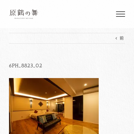
Skip
to
content
前
6PH_8823_02