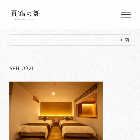
Skip
to
content
前
6PH_8821