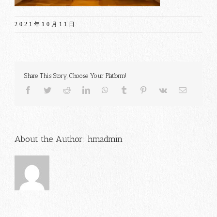
2021年10月11日
Share This Story, Choose Your Platform!
Facebook
Twitter
Reddit
LinkedIn
WhatsApp
Tumblr
Pinterest
Vk
電
子
メ
ー
ル
About the Author:
hmadmin