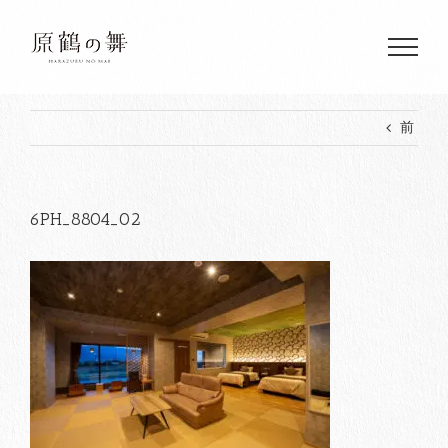
Skip
to
content
前
6PH_8804_02