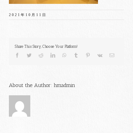
2021年10月11日
Share This Story, Choose Your Platform!
Facebook
Twitter
Reddit
LinkedIn
WhatsApp
Tumblr
Pinterest
Vk
電
子
メ
ー
ル
About the Author:
hmadmin