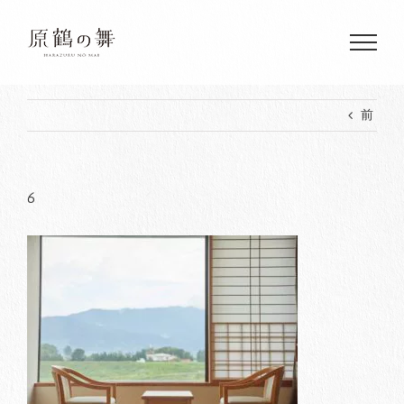
Skip
to
content
前
6