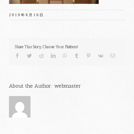
2019年8月16日
Share This Story, Choose Your Platform!
Facebook
Twitter
Reddit
LinkedIn
WhatsApp
Tumblr
Pinterest
Vk
電
子
メ
ー
ル
About the Author:
webmaster