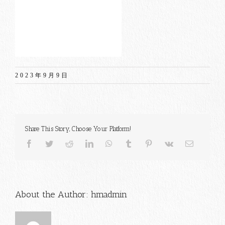
2023年9月9日
Share This Story, Choose Your Platform!
Facebook
Twitter
Reddit
LinkedIn
WhatsApp
Tumblr
Pinterest
Vk
電
子
メ
ー
ル
About the Author:
hmadmin