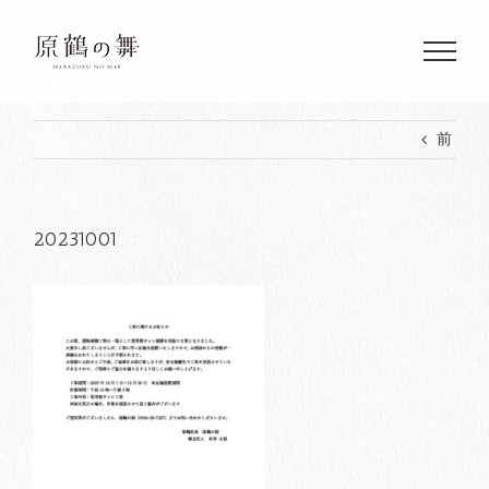
Skip
to
content
前
20231001