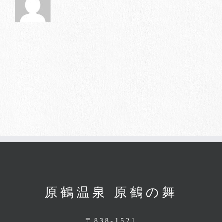
原鶴温泉 原鶴の舞
〒838-1521