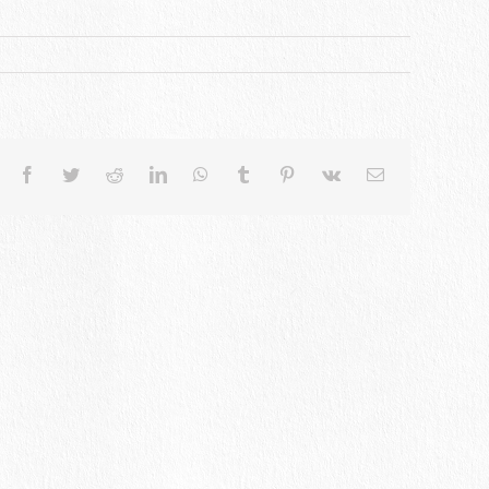
Facebook
Twitter
Reddit
LinkedIn
WhatsApp
Tumblr
Pinterest
Vk
電
子
メ
ー
ル