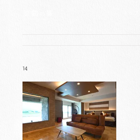
Skip
to
トップ
content
14