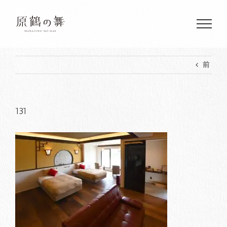
Skip
to
content
前
131