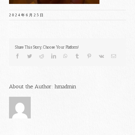
2024年6月25日
Share This Story, Choose Your Platform!
Facebook
Twitter
Reddit
LinkedIn
WhatsApp
Tumblr
Pinterest
Vk
電
子
メ
ー
ル
About the Author:
hmadmin