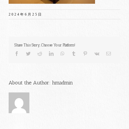
2024年6月25日
Share This Story, Choose Your Platform!
Facebook
Twitter
Reddit
LinkedIn
WhatsApp
Tumblr
Pinterest
Vk
電
子
メ
ー
ル
About the Author:
hmadmin