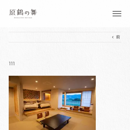
Skip
to
content
前
111