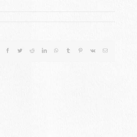
Facebook
Twitter
Reddit
LinkedIn
WhatsApp
Tumblr
Pinterest
Vk
電
子
メ
ー
ル