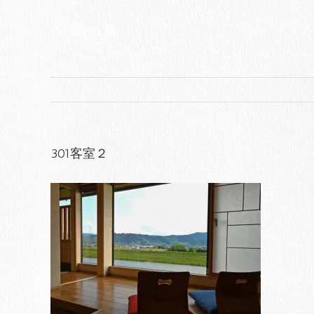
Skip
to
トップ
content
301客室２