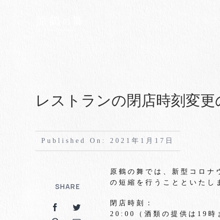
Skip
to
トップ
content
レストランの閉店時刻変更
Published On: 2021年1月17日
原鶴の舞では、新型コロナ
の短縮を行うことといたし
SHARE
閉店時刻：
20:00（酒類の提供は19